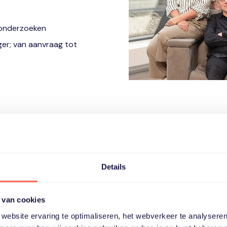
 onderzoeken
ger; van aanvraag tot
Resultaten
Details
Fello
 van cookies
Na afronding van het traject
website ervaring te optimaliseren, het webverkeer te analyseren
Meer in balans.