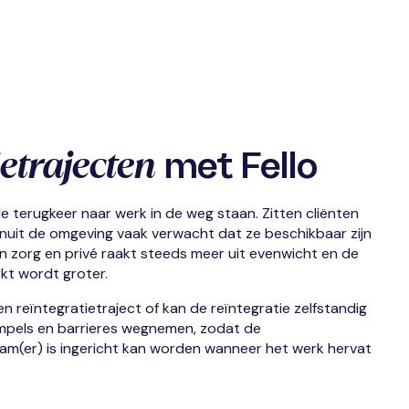
etrajecten
met Fello
terugkeer naar werk in de weg staan. Zitten cli
ë
nten
anuit de omgeving vaak verwacht dat ze beschikbaar zijn
n zorg en privé raakt steeds meer uit evenwicht en de
kt wordt groter.
een
re
ï
ntegratietraject of kan de
re
ï
ntegratie zelfstandig
pels en barrieres wegnemen, zodat de
am(er) is ingericht kan worden
wanneer het werk hervat