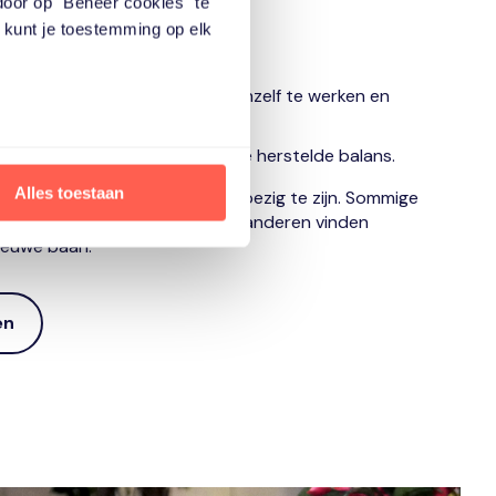
door op "Beheer cookies" te
.
e kunt je toestemming op elk
e stellen.
t de mantelzorgtaken aan zichzelf te werken en
rzien die werk kan innemen in de herstelde balans.
Alles toestaan
aam weer ruimte om met werk bezig te zijn. Sommige
coaching weer te solliciteren, anderen vinden
nieuwe baan.
en