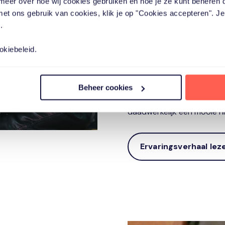
meer over hoe wij cookies gebruiken en hoe je ze kunt beheren 
Energieker en positiever
 met ons gebruik van cookies, klik je op "Cookies accepteren". J
.
Beter in staat grenzen t
Gemotiveerder om naas
okiebeleid.
bouwen.
In staat de plek te ove
Beheer cookies
Kortom: Er ontstaat langz
cli
ë
nten durven door onze 
daadwerkelijk een mooie 
Ervaringsverhaal lez