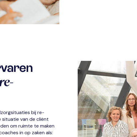
rvaren
re-
zorgsituaties bij re-
situatie van de cli
ë
nt
eden om ruimte te maken
coaches in op zaken als: