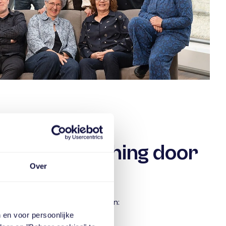
van de coaching door
Over
 is de cli
ë
nt over het algemeen:
 en voor persoonlijke