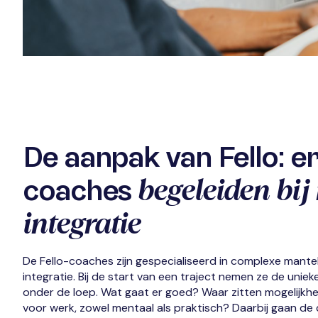
De aanpak van Fello: e
begeleiden bij 
coaches
integratie
De Fello-coaches
zijn gespecialiseerd in complexe mantel
integratie.
Bij de start van een traject
nemen ze de unieke 
onder de loep.
Wat gaat er goed? Waar zitten mogelijkh
voor werk, zowel mentaal als praktisch?
Daarbij gaan de 