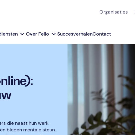
Organisaties
diensten
Over Fello
Succesverhalen
Contact
line):
uw
rs die naast hun werk
 en bieden mentale steun.