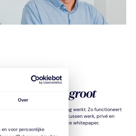
 van
groot
gcoaching is
Over
en dat mantelzorgondersteuning werkt. Zo functioneert
ervaart 46% een betere balans tussen werk, privé en
el meer inzichten vind je in onze whitepaper.
 en voor persoonlijke