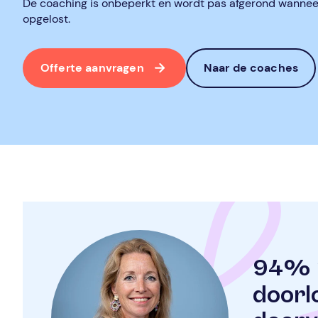
De coaching is onbeperkt en wordt pas afgerond wanneer 
opgelost.
Offerte aanvragen
Naar de coaches
94% 
doorl