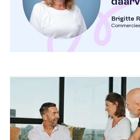
daarv
Brigitte
Commercieel