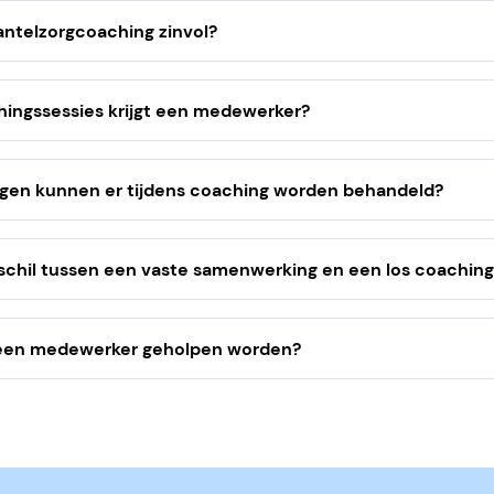
ntelzorgcoaching zinvol?
nvol zodra een medewerker merkt dat mantelzorgtaken zorgen 
alrisico of problemen in de werk-privébalans. Vaak geldt: hoe 
ingssessies krijgt een medewerker?
wordt ingezet, hoe beter.
 onbeperkt en wordt afgerond wanneer alle hulpvragen van 
gen kunnen er tijdens coaching worden behandeld?
ij allerlei hulpvragen helpen. Denk aan het organiseren van z
schuldgevoel, het combineren van werk en zorgtaken, commun
rschil tussen een vaste samenwerking en een los coaching
et vinden van passende ondersteuning of voorzieningen.
samenwerking richt je mantelzorgondersteuning structureel in
n los coachingstraject is bedoeld wanneer er direct hulp nodi
 een medewerker geholpen worden?
ewerker.
es aan om de medewerker zo snel mogelijk te helpen. Na akko
e werkgever ontvangt de medewerker een intakeformulier. Nad
ngevuld, koppelen we de medewerker binnen 1 werkdag aan een 
t vervolgens binnen 2 werkdagen contact op met de medewe
t te starten.