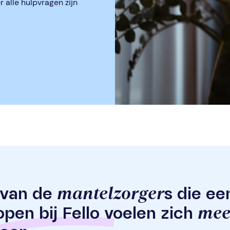
alle hulpvragen zijn
mantelzorger
van de
s die e
mee
open bij Fello voelen zich