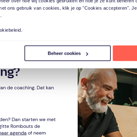
meer over hoe wij cookies gebruiken en hoe je ze kunt beheren 
Download de whitep
 met ons gebruik van cookies, klik je op "Cookies accepteren". J
.
okiebeleid.
Beheer cookies
ng?
an de coaching. Dat kan
ieden? Dan starten we met
igitte Rombouts de
 haar agenda
of neem