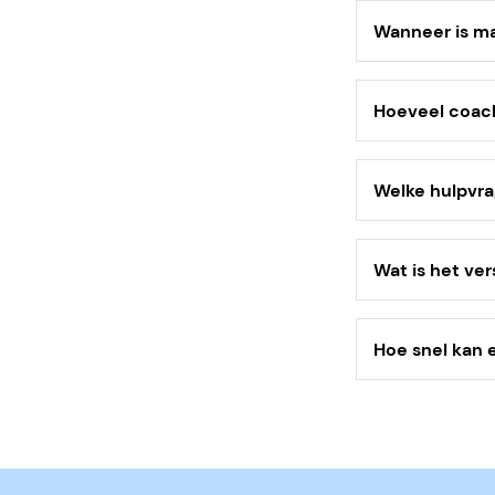
Wanneer is ma
Coaching is zi
tijdsdruk, uitv
Hoeveel coach
ondersteuning 
De coaching is
zijn opgelost.
Welke hulpvra
De coach kan b
met stress of 
Wat is het ve
werkgever en h
Bij een vaste 
organisatie. Ee
Hoe snel kan
specifieke med
We doen er all
offerte door d
formulier is i
De coach neem
coachingstrajec