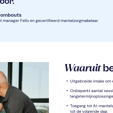
oor.
 Rombouts
 manager Fello en gecertifieerd mantelzorgmakelaar
Waaruit
be
Uitgebreide intake om 
Onbeperkt aantal sess
langetermijnoplossing
Toegang tot AI-mantel
tot de volgende dag.