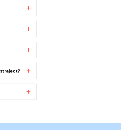
voor stress,
eerder
de medewerker
org, omgaan
icatie met de
straject?
 binnen de
g is voor een
ord op de
at het
Fello coach.
rkers om het