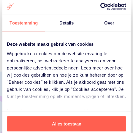
Marc benadrukt dat veel mantelzorgers niet weten dat
ze mantelzorger zijn. ‘Veel kleine dingen worden als
vanzelfsprekend gezien, maar zijn mantelzorgertaken. Het
zijn dingen die je met liefde doet, maar die je wel iedere
Toestemming
Details
Over
dag doet. En waar je niet mee kunt stoppen. Dat is
mantelzorg. Als je je daarin herkent, vraag dan om hulp.
Echt, ik spreek uit ervaring: het maakt zo veel verschil.’
Deze website maakt gebruik van cookies
Wij gebruiken cookies om de website ervaring te
optimaliseren, het webverkeer te analyseren en voor
persoonlijke advertentiedoeleinden. Lees meer over hoe
wij cookies gebruiken en hoe je ze kunt beheren door op
"Beheer cookies" te klikken. Als je akkoord gaat met ons
gebruik van cookies, klik je op "Cookies accepteren". Je
kunt je toestemming op elk moment wijzigen of intrekken.
Lees
hier
ons privacy- en cookiebeleid.
Alles toestaan