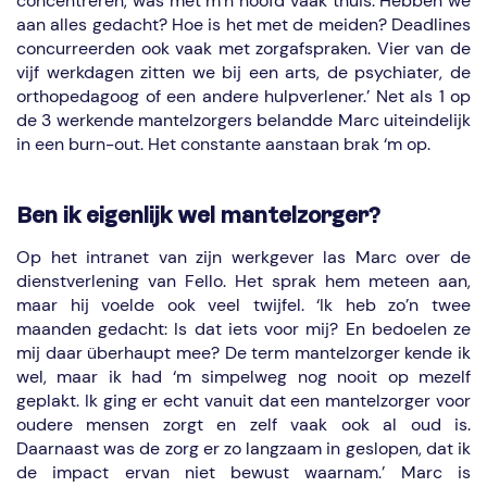
concentreren, was met m’n hoofd vaak thuis. Hebben we
aan alles gedacht? Hoe is het met de meiden? Deadlines
concurreerden ook vaak met zorgafspraken. Vier van de
vijf werkdagen zitten we bij een arts, de psychiater, de
orthopedagoog of een andere hulpverlener.’ Net als 1 op
de 3 werkende mantelzorgers belandde Marc uiteindelijk
in een burn-out. Het constante aanstaan brak ‘m op.
Ben ik eigenlijk wel mantelzorger?
Op het intranet van zijn werkgever las Marc over de
dienstverlening van Fello. Het sprak hem meteen aan,
maar hij voelde ook veel twijfel. ‘Ik heb zo’n twee
maanden gedacht: Is dat iets voor mij? En bedoelen ze
mij daar überhaupt mee? De term mantelzorger kende ik
wel, maar ik had ‘m simpelweg nog nooit op mezelf
geplakt. Ik ging er echt vanuit dat een mantelzorger voor
oudere mensen zorgt en zelf vaak ook al oud is.
Daarnaast was de zorg er zo langzaam in geslopen, dat ik
de impact ervan niet bewust waarnam.’ Marc is