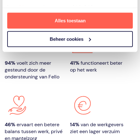
Lees
hier
ons privacy- en cookiebeleid.
Impact
van onze dienstverlening
Alles toestaan
Beheer cookies
94%
voelt zich meer
41%
functioneert beter
gesteund door de
op het werk
ondersteuning van Fello
46%
ervaart een betere
14%
van de werkgevers
balans tussen werk, privé
ziet een lager verzuim
en mantelzorg