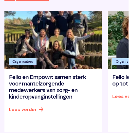
Organisaties
Organisati
Fello en Empowr: samen sterk
Fello l
voor mantelzorgende
op tot 
medewerkers van zorg- en
kinderopvanginstellingen
Lees ver
Lees verder