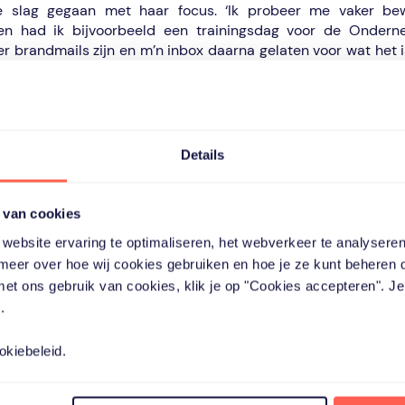
 slag gegaan met haar focus. ‘Ik probeer me vaker be
ren had ik bijvoorbeeld een trainingsdag voor de Onderne
r brandmails zijn en m’n inbox daarna gelaten voor wat het 
meerdere half, houd ik meer energie bij me.’
n jezelf
Details
gebruik heeft gemaakt van de coaching door Fello en druk
op het hart ook om hulp te vragen. ‘Eigenlijk zeg je met di
een. Ik pak die tijd voor mezelf, ik mag nu een keer het onde
 van cookies
met hele praktische dingen, maar ook met het mentale stuk. 
website ervaring te optimaliseren, het webverkeer te analyseren
eleerd: de omstandigheden, zoals het ongeluk van m’n 
kunt wél sturen hoe je met die omstandigheden omgaat. Bel
meer over hoe wij cookies gebruiken en hoe je ze kunt beheren 
 met ons gebruik van cookies, klik je op "Cookies accepteren". J
.
okiebeleid.