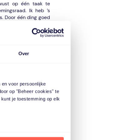
wust op één taak te
mingsraad. Ik heb ’s
is. Door één ding goed
Over
t haar mantelzorgende
e coaching: ik ben net
rwerp van gesprek zijn.
Voor mij was dat heel
 en voor persoonlijke
dochter, kun je niet
 Fello. Echt, doe het
door op "Beheer cookies" te
e kunt je toestemming op elk