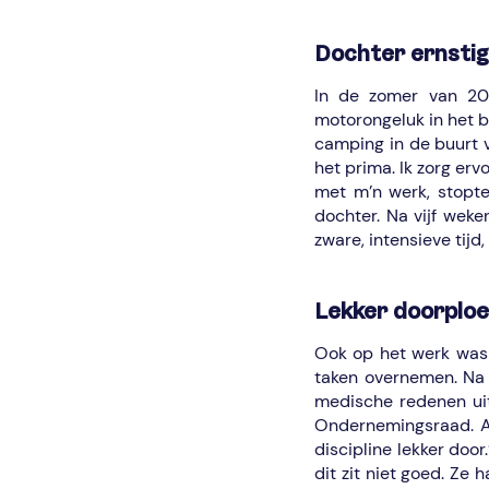
Dochter ernstig
In de zomer van 20
motorongeluk in het b
camping in de buurt va
het prima. Ik zorg erv
met m’n werk, stopte
dochter. Na vijf wek
zware, intensieve tijd,
Lekker doorplo
Ook op het werk was 
taken overnemen. Na 
medische redenen uit
Ondernemingsraad. Ac
discipline lekker doo
dit zit niet goed. Ze