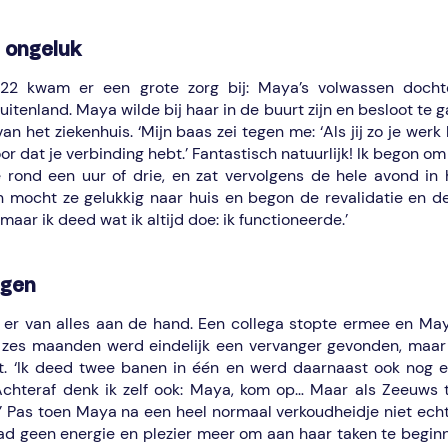
 ongeluk
22 kwam er een grote zorg bij: Maya’s volwassen dochte
uitenland. Maya wilde bij haar in de buurt zijn en besloot te 
n het ziekenhuis. ‘Mijn baas zei tegen me: ‘Als jij zo je werk
oor dat je verbinding hebt.’ Fantastisch natuurlijk! Ik begon o
 rond een uur of drie, en zat vervolgens de hele avond in h
en mocht ze gelukkig naar huis en begon de revalidatie en d
 maar ik deed wat ik altijd doe: ik functioneerde.’
egen
er van alles aan de hand. Een collega stopte ermee en Maya
zes maanden werd eindelijk een vervanger gevonden, maar 
. ‘Ik deed twee banen in één en werd daarnaast ook nog e
hteraf denk ik zelf ook: Maya, kom op… Maar als Zeeuws t
r.’ Pas toen Maya na een heel normaal verkoudheidje niet ech
 had geen energie en plezier meer om aan haar taken te begin