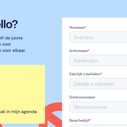
llo?
lf de juiste
n voor
voor elkaar.
ak in mijn agenda