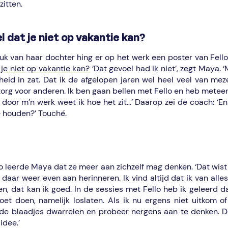
zitten.
l dat je niet op vakantie kan?
luk van haar dochter hing er op het werk een poster van Fell
 je niet op vakantie kan?
‘Dat gevoel had ik niet’, zegt Maya. 
eid in zat. Dat ik de afgelopen jaren wel heel veel van mez
zorg voor anderen. Ik ben gaan bellen met Fello en heb meteen
door m’n werk weet ik hoe het zit...’ Daarop zei de coach: ‘En 
e houden?’ Touché.
o leerde Maya dat ze meer aan zichzelf mag denken. ‘Dat wist 
aar weer even aan herinneren. Ik vind altijd dat ik van all
en, dat kan ik goed. In de sessies met Fello heb ik geleerd d
et doen, namelijk loslaten. Als ik nu ergens niet uitkom o
 de blaadjes dwarrelen en probeer nergens aan te denken. D
idee.’