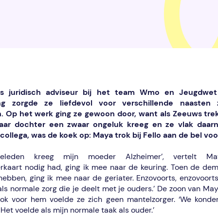
ls juridisch adviseur bij het team Wmo en Jeugdw
ang zorgde ze liefdevol voor verschillende naasten 
n. Op het werk ging ze gewoon door, want als Zeeuws trek
aar dochter een zwaar ongeluk kreeg en ze vlak daar
llega, was de koek op: Maya trok bij Fello aan de bel voo
eleden kreeg mijn moeder Alzheimer’, vertelt M
kaart nodig had, ging ik mee naar de keuring. Toen de de
ebben, ging ik mee naar de geriater. Enzovoorts, enzovoorts
ls normale zorg die je deelt met je ouders.’ De zoon van May
ok voor hem voelde ze zich geen mantelzorger. ‘We konden
Het voelde als mijn normale taak als ouder.’