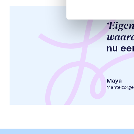
‘Eigen
waard
nu ee
Maya
Mantelzorge