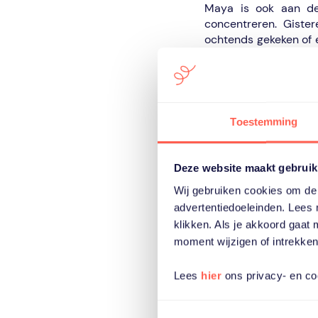
Maya is ook aan de
concentreren. Giste
ochtends gekeken of e
te doen in plaats van 
Waarde geven aa
Toestemming
Maya is blij dat ze 
collega’s regelmatig 
zoveel waard als ieder
Deze website maakt gebruik
Fello kan je helpen 
Wij gebruiken cookies om de 
waardevol. Ik heb g
veranderen. Maar je 
advertentiedoeleinden. Lees 
gewoon.’
klikken. Als je akkoord gaat
moment wijzigen of intrekken
Lees
hier
ons privacy- en co