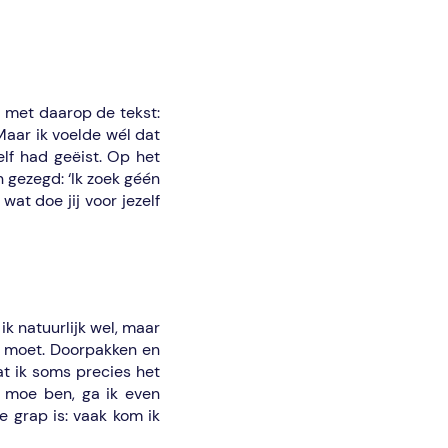
o met daarop de tekst:
‘Maar ik voelde wél dat
elf had geëist. Op het
 gezegd: ‘Ik zoek géén
wat doe jij voor jezelf
ik natuurlijk wel, maar
es moet. Doorpakken en
at ik soms precies het
f moe ben, ga ik even
e grap is: vaak kom ik