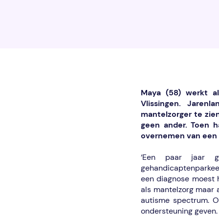
Maya (58) werkt a
Vlissingen. Jarenl
mantelzorger te zie
geen ander. Toen h
overnemen van een co
‘Een paar jaar g
gehandicaptenparkeer
een diagnose moest h
als mantelzorg maar a
autisme spectrum. O
ondersteuning geven. 