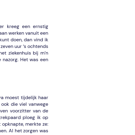
r kreeg een ernstig
gaan werken vanuit een
 kunt doen, dan vind ik
m zeven uur ‘s ochtends
et ziekenhuis bij m’n
e nazorg. Het was een
 moest tijdelijk haar
ook die viel vanwege
ven voorzitter van de
rekpaard ploeg ik op
t opknapte, merkte ze:
nen. Al het zorgen was