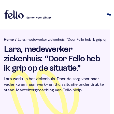
Home
/
Lara, medewerker ziekenhuis: “Door Fello heb ik grip op de s
Lara, medewerker
ziekenhuis: “Door Fello heb
ik grip op de situatie.”
Lara werkt in het ziekenhuis. Door de zorg voor haar
vader kwam haar werk- en thuissituatie onder druk te
staan. Mantelzorgcoaching van Fello hielp.