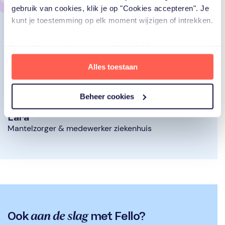
‘Check gewoon even in bij Fello:
gebruik van cookies, klik je op "Cookies accepteren". Je
kunt je toestemming op elk moment wijzigen of intrekken.
Zie ik het goed, ben ik aan het
mantelzorgen? Wat kan ik nu al
Lees
hier
ons privacy- en cookiebeleid.
doen om de situatie te verlichten?
Hoe
En wat kan ik later doen?
Alles toestaan
eerder je om hulp vraagt, hoe
kleiner de kans dat je vastloopt.’
Beheer cookies
Lara
Mantelzorger & medewerker ziekenhuis
aan de slag
Ook
met Fello?