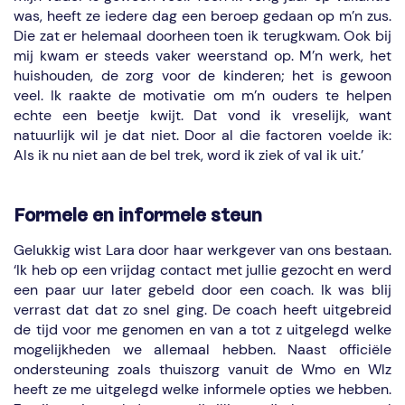
was, heeft ze iedere dag een beroep gedaan op m’n zus.
Die zat er helemaal doorheen toen ik terugkwam. Ook bij
mij kwam er steeds vaker weerstand op. M’n werk, het
huishouden, de zorg voor de kinderen; het is gewoon
veel. Ik raakte de motivatie om m’n ouders te helpen
echte een beetje kwijt. Dat vond ik vreselijk, want
natuurlijk wil je dat niet. Door al die factoren voelde ik:
Als ik nu niet aan de bel trek, word ik ziek of val ik uit.’
Formele en informele steun
Gelukkig wist Lara door haar werkgever van ons bestaan.
‘Ik heb op een vrijdag contact met jullie gezocht en werd
een paar uur later gebeld door een coach. Ik was blij
verrast dat dat zo snel ging. De coach heeft uitgebreid
de tijd voor me genomen en van a tot z uitgelegd welke
mogelijkheden we allemaal hebben. Naast officiële
ondersteuning zoals thuiszorg vanuit de Wmo en Wlz
heeft ze me uitgelegd welke informele opties we hebben.