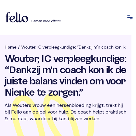
Home
/
Wouter, IC verpleegkundige: “Dankzij m'n coach kon ik de j
Wouter, IC verpleegkundige:
“Dankzij m'n coach kon ik de
juiste balans vinden om voor
Nienke te zorgen.”
Als Wouters vrouw een hersenbloeding krijgt, trekt hij
bij Fello aan de bel voor hulp. De coach helpt praktisch
& mentaal, waardoor hij kan blijven werken.