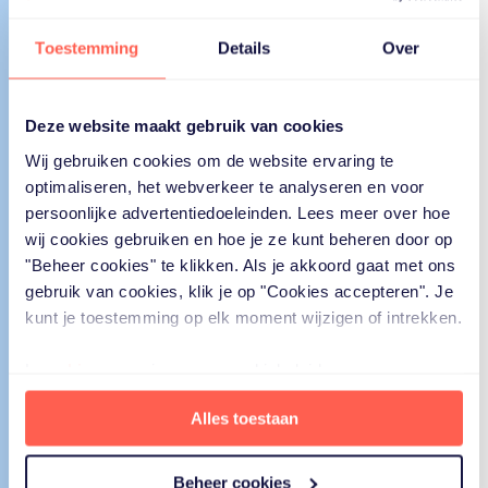
aan de slag
Ook
met Fello?
Toestemming
Details
Over
Zorg jij voor een naaste? of voor een werknemer? Zie je
zelf de juiste oplossing niet? Neem dan contact met
Deze website maakt gebruik van cookies
ons op. Wij zorgen voor ondersteuning en helderheid.
We doen het samen; samen voor elkaar.
Wij gebruiken cookies om de website ervaring te
optimaliseren, het webverkeer te analyseren en voor
persoonlijke advertentiedoeleinden. Lees meer over hoe
wij cookies gebruiken en hoe je ze kunt beheren door op
"Beheer cookies" te klikken. Als je akkoord gaat met ons
gebruik van cookies, klik je op "Cookies accepteren". Je
kunt je toestemming op elk moment wijzigen of intrekken.
Lees
hier
ons privacy- en cookiebeleid.
Alles toestaan
Beheer cookies