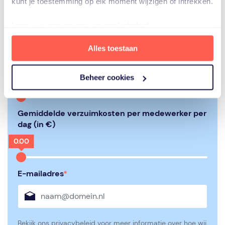
kunt je toestemming op elk moment wijzigen of intrekken.
Aantal werknemers
Lees
hier
ons privacy- en cookiebeleid.
Alles toestaan
Gemiddeld verzuimpercentage
Beheer cookies
0.00
Gemiddelde verzuimkosten per medewerker per
dag (in €)
0.00
E-mailadres
*
Bekijk ons
privacybeleid
voor meer informatie over hoe wij