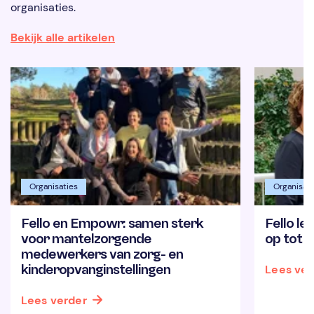
organisaties.
Bekijk alle artikelen
Organisaties
Organisati
Fello en Empowr: samen sterk
Fello l
voor mantelzorgende
op tot 
medewerkers van zorg- en
kinderopvanginstellingen
Lees ver
Lees verder