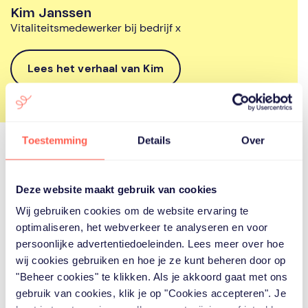
Kim Janssen
Vitaliteitsmedewerker bij bedrijf x
Lees het verhaal van Kim
Toestemming
Details
Over
Deze website maakt gebruik van cookies
Krijg een beeld van de kosten
Wij gebruiken cookies om de website ervaring te
optimaliseren, het webverkeer te analyseren en voor
Maak de mantelzorgdruk in jouw organisatie inzichtelijk
en ontdek hoe je met Fello bespaart. De Fello kosten zijn
persoonlijke advertentiedoeleinden. Lees meer over hoe
gebaseerd op het gemiddeld aantal medewerkers dat
wij cookies gebruiken en hoe je ze kunt beheren door op
een mantelzorg traject doet.
"Beheer cookies" te klikken. Als je akkoord gaat met ons
gebruik van cookies, klik je op "Cookies accepteren". Je