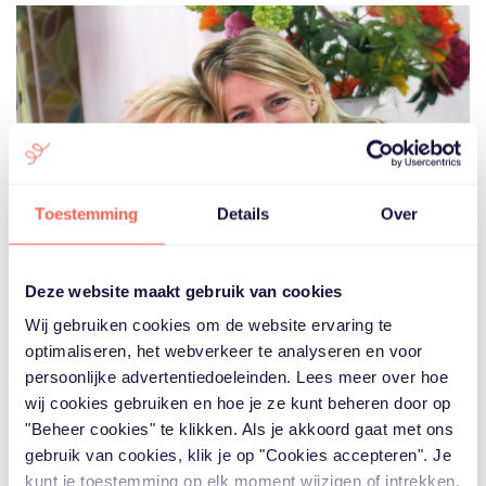
Toestemming
Details
Over
Deze website maakt gebruik van cookies
Wij gebruiken cookies om de website ervaring te
optimaliseren, het webverkeer te analyseren en voor
dan je
Je bent sneller mantelzorger
persoonlijke advertentiedoeleinden. Lees meer over hoe
denkt
wij cookies gebruiken en hoe je ze kunt beheren door op
"Beheer cookies" te klikken. Als je akkoord gaat met ons
Veel mensen die intensief voor een naaste zorgen, zien
gebruik van cookies, klik je op "Cookies accepteren". Je
zichzelf niet als mantelzorger. Ze zorgen vanuit liefde en
kunt je toestemming op elk moment wijzigen of intrekken.