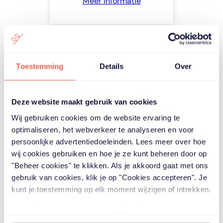
Meer informatie
Binnenkort meer
Toestemming
Details
Over
trainingen
beschikbaar
Deze website maakt gebruik van cookies
We breiden ons
opleidingsaanbod binnenkort
Wij gebruiken cookies om de website ervaring te
uit met nieuwe trainingen voor
optimaliseren, het webverkeer te analyseren en voor
professionals die met
persoonlijke advertentiedoeleinden. Lees meer over hoe
mantelzorgers werken. Wil je
wij cookies gebruiken en hoe je ze kunt beheren door op
op de hoogte blijven van de
"Beheer cookies" te klikken. Als je akkoord gaat met ons
nieuwe onderwerpen en
gebruik van cookies, klik je op "Cookies accepteren". Je
startdata? Meld je aan voor de
kunt je toestemming op elk moment wijzigen of intrekken.
interesselijst.
Lees
hier
ons privacy- en cookiebeleid.