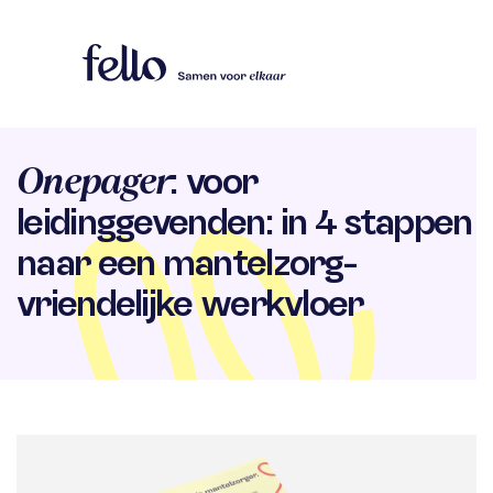
Onepager
: voor
leidinggevenden: in 4 stappen
naar een mantel­zorg­
vriendelijke werkvloer